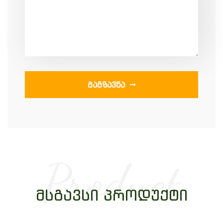
ᲒᲐᲒᲖᲐᲕᲜᲐ
Product
ᲛᲡᲒᲐᲕᲡᲘ ᲞᲠᲝᲓᲣᲥᲢᲘ