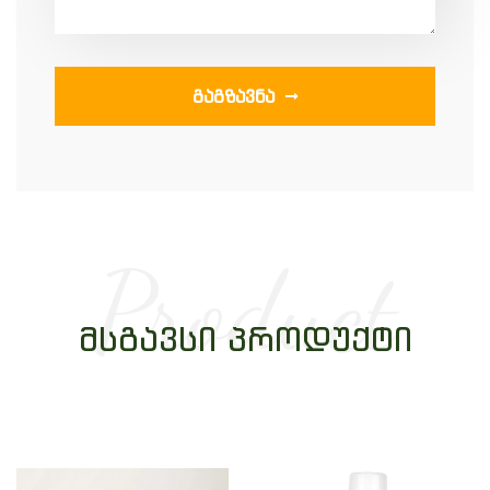
ᲒᲐᲒᲖᲐᲕᲜᲐ
Product
ᲛᲡᲒᲐᲕᲡᲘ ᲞᲠᲝᲓᲣᲥᲢᲘ