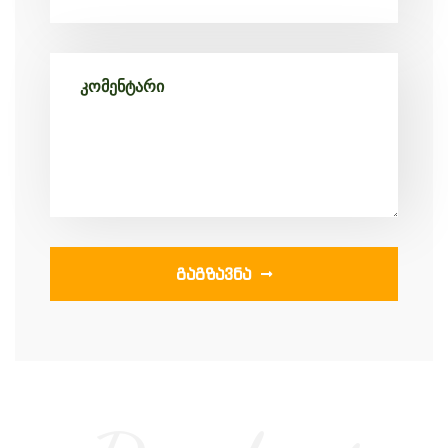
ᲒᲐᲒᲖᲐᲕᲜᲐ