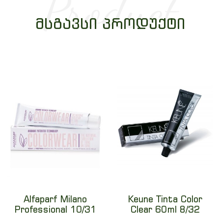
Product
ᲛᲡᲒᲐᲕᲡᲘ ᲞᲠᲝᲓᲣᲥᲢᲘ
Alfaparf Milano
Keune Tinta Color
Professional 10/31
Clear 60ml 8/32