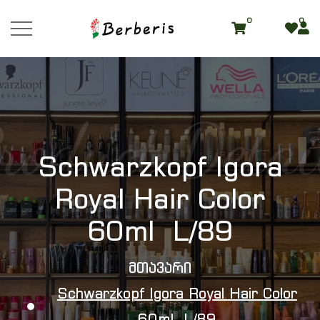
0
0
roduct Detai
Schwarzkopf Igora
Royal Hair Color
60ml L/89
Მთავარი
Schwarzkopf Igora Royal Hair Color
60ml L/89