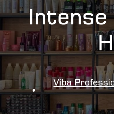
Intense
H
Viba Professi