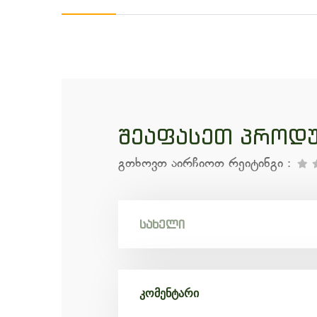
შეაფასეთ პროდუ
გთხოვთ აირჩიოთ რეიტინგი
: