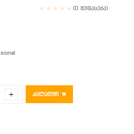
(0 შეფასება)
sional
+
ᲙᲐᲚᲐᲗᲨᲘ