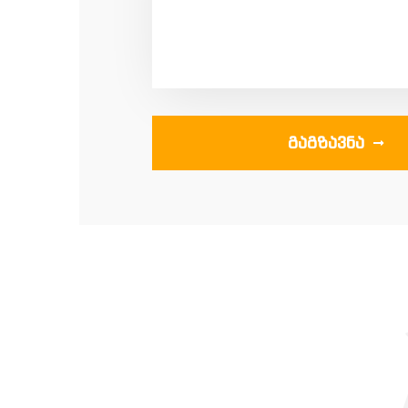
ᲒᲐᲒᲖᲐᲕᲜᲐ