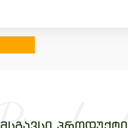
Produc
ᲛᲡᲒᲐᲕᲡᲘ ᲞᲠᲝᲓᲣᲥᲢᲘ