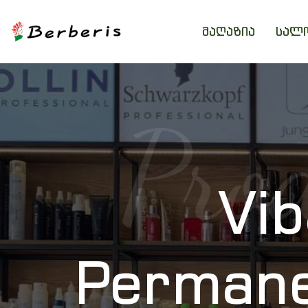
ᲛᲐᲦᲐᲖᲘᲐ
ᲡᲐᲚ
Prod
Vib
Permane