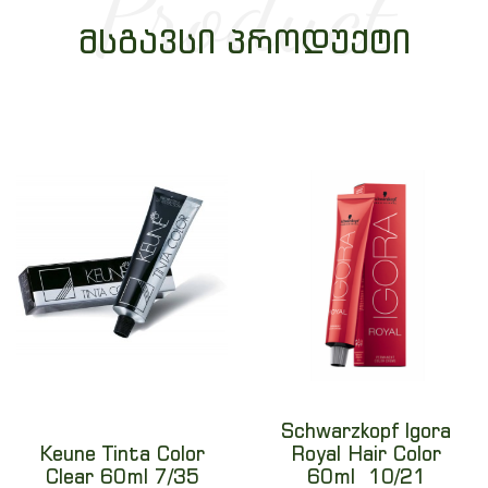
Product
ᲛᲡᲒᲐᲕᲡᲘ ᲞᲠᲝᲓᲣᲥᲢᲘ
Schwarzkopf Igora
Keune Tinta Color
Royal Hair Color
Clear 60ml 7/35
60ml 10/21