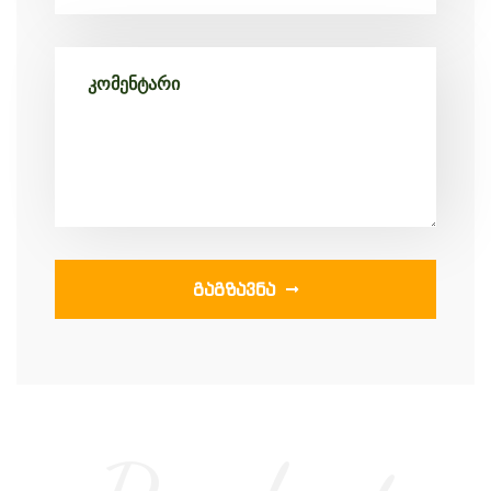
ᲒᲐᲒᲖᲐᲕᲜᲐ