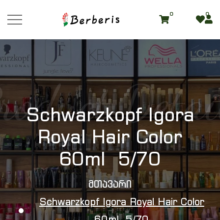
0
0
roduct Detai
Schwarzkopf Igora
Royal Hair Color
60ml 5/70
Მთავარი
Schwarzkopf Igora Royal Hair Color
60ml 5/70