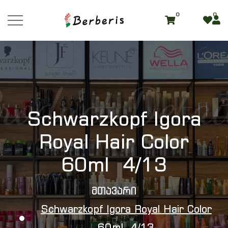
0
0
roduct Detai
Schwarzkopf Igora
Royal Hair Color
60ml 4/13
Მთავარი
Schwarzkopf Igora Royal Hair Color
60ml 4/13