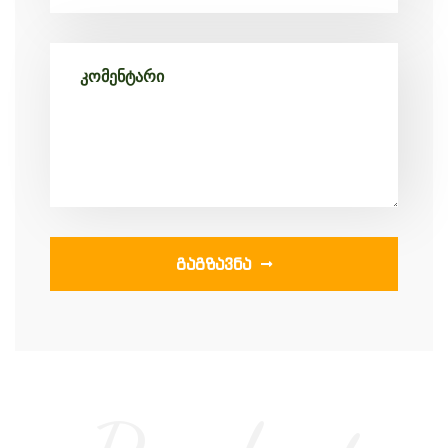
ᲒᲐᲒᲖᲐᲕᲜᲐ