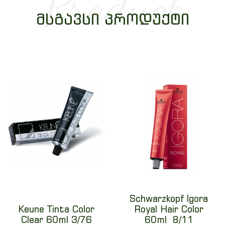
Product
ᲛᲡᲒᲐᲕᲡᲘ ᲞᲠᲝᲓᲣᲥᲢᲘ
Schwarzkopf Igora
Keune Tinta Color
Royal Hair Color
Clear 60ml 3/76
60ml 8/11