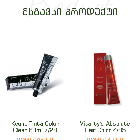
Product
ᲛᲡᲒᲐᲕᲡᲘ ᲞᲠᲝᲓᲣᲥᲢᲘ
Keune Tinta Color
Vitality's Absolute
Clear 60ml 7/28
Hair Color 4/85
ფასი ₾48.00
ფასი ₾30.00