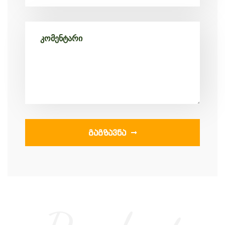
ᲒᲐᲒᲖᲐᲕᲜᲐ