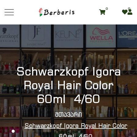
0
0
roduct Detai
Schwarzkopf Igora
Royal Hair Color
60ml 4/60
Მთავარი
Schwarzkopf Igora Royal Hair Color
60ml 4/60