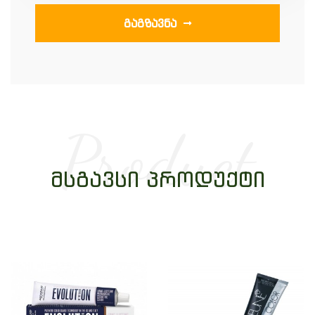
ᲒᲐᲒᲖᲐᲕᲜᲐ
Product
ᲛᲡᲒᲐᲕᲡᲘ ᲞᲠᲝᲓᲣᲥᲢᲘ