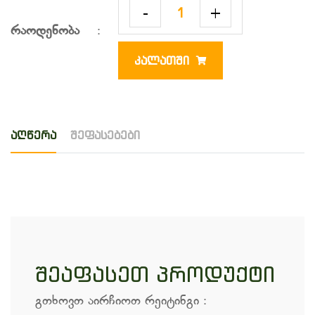
-
+
რაოდენობა
:
ᲙᲐᲚᲐᲗᲨᲘ
აღწერა
შეფასებები
შეაფასეთ პროდუქტი
გთხოვთ აირჩიოთ რეიტინგი
: