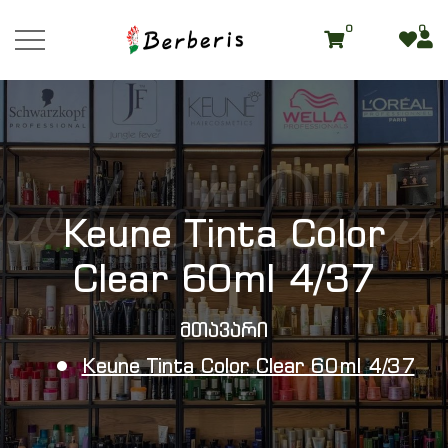
0
0
roduct Detai
Keune Tinta Color
Clear 60ml 4/37
Მთავარი
Keune Tinta Color Clear 60ml 4/37