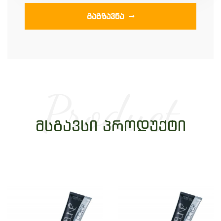
ᲒᲐᲒᲖᲐᲕᲜᲐ
Product
ᲛᲡᲒᲐᲕᲡᲘ ᲞᲠᲝᲓᲣᲥᲢᲘ