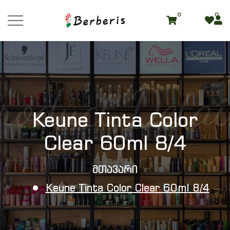
0
0
roduct Detai
Keune Tinta Color
Clear 60ml 8/4
Მთავარი
Keune Tinta Color Clear 60ml 8/4