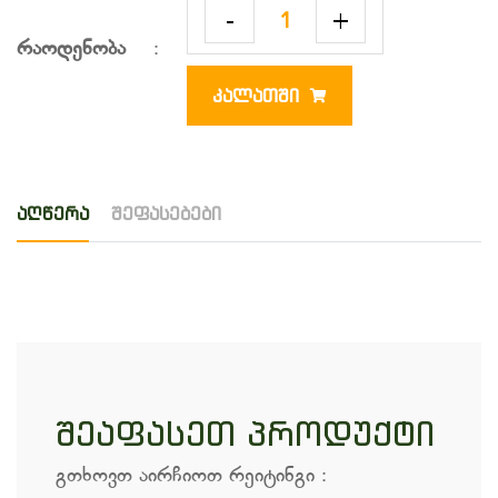
-
+
რაოდენობა
:
ᲙᲐᲚᲐᲗᲨᲘ
აღწერა
შეფასებები
შეაფასეთ პროდუქტი
გთხოვთ აირჩიოთ რეიტინგი
: