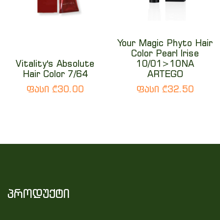
Your Magic Phyto Hair
Color Pearl Irise
Vitality's Absolute
10/01>10NA
Hair Color 7/64
ARTEGO
ფასი ₾30.00
ფასი ₾32.50
პროდუქტი