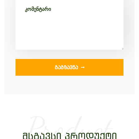
ᲒᲐᲒᲖᲐᲕᲜᲐ
Product
ᲛᲡᲒᲐᲕᲡᲘ ᲞᲠᲝᲓᲣᲥᲢᲘ