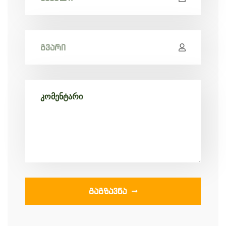
ᲒᲐᲒᲖᲐᲕᲜᲐ