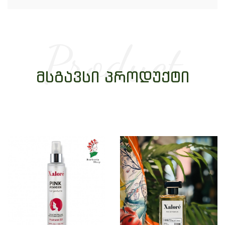
Product
ᲛᲡᲒᲐᲕᲡᲘ ᲞᲠᲝᲓᲣᲥᲢᲘ