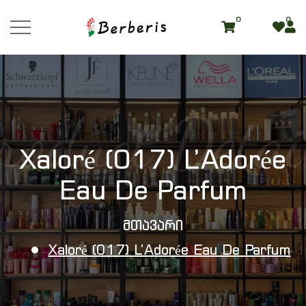
0
0
roduct Detai
Xaloré (017) L’Adorée
Eau De Parfum
Მთავარი
Xaloré (017) L’Adorée Eau De Parfum