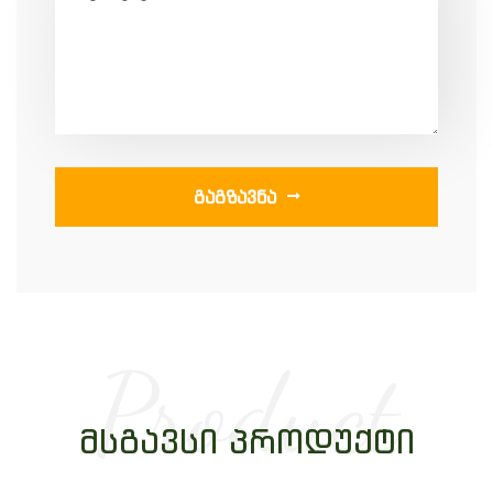
ᲒᲐᲒᲖᲐᲕᲜᲐ
Product
ᲛᲡᲒᲐᲕᲡᲘ ᲞᲠᲝᲓᲣᲥᲢᲘ