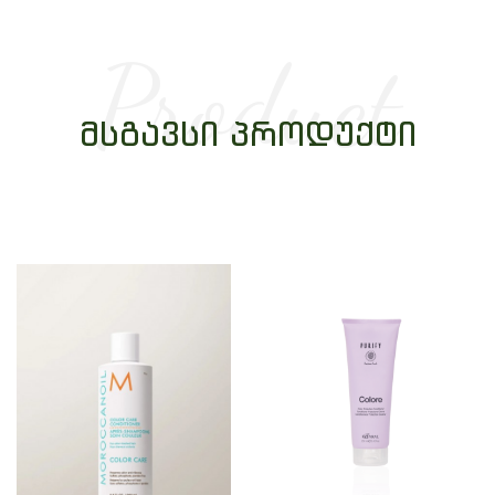
Product
ᲛᲡᲒᲐᲕᲡᲘ ᲞᲠᲝᲓᲣᲥᲢᲘ