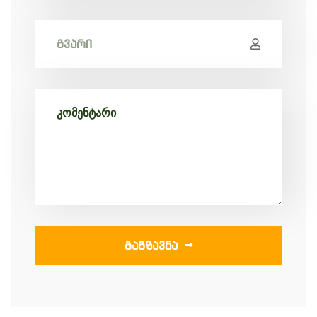
ᲒᲐᲒᲖᲐᲕᲜᲐ