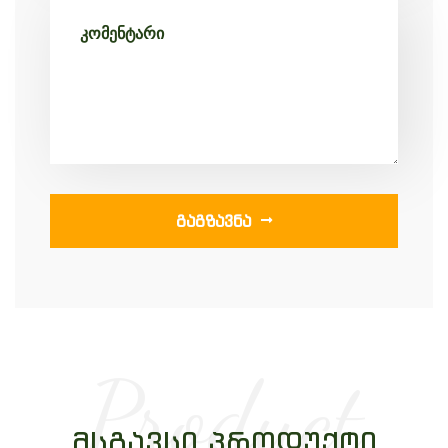
ᲒᲐᲒᲖᲐᲕᲜᲐ
Product
ᲛᲡᲒᲐᲕᲡᲘ ᲞᲠᲝᲓᲣᲥᲢᲘ