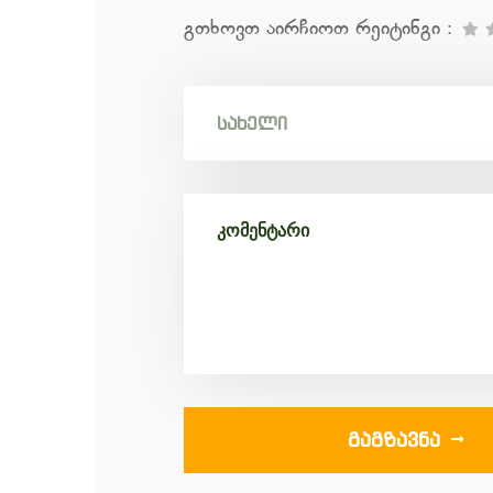
გთხოვთ აირჩიოთ რეიტინგი
:
ᲒᲐᲒᲖᲐᲕᲜᲐ