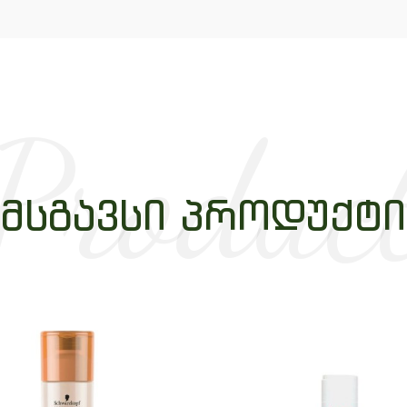
Produc
ᲛᲡᲒᲐᲕᲡᲘ ᲞᲠᲝᲓᲣᲥᲢᲘ