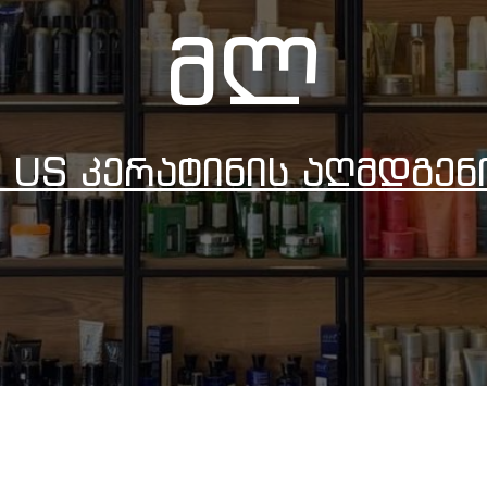
Მლ
 US Კერატინის Აღმდგენ