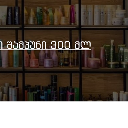
ი Შამპუნი 300 Მლ